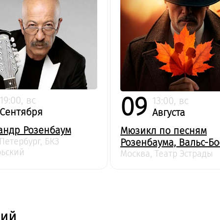
09
19:00, вс
13:00, вс
Сентября
Августа
андр Розенбаум
Мюзикл по песням
Петербург, БКЗ
Розенбаума, Вальс-Бо
рьский
Москва, Театр Эстрады
ний