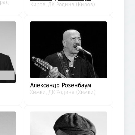
град
Киров, ДК Родина (Киров)
Александр Розенбаум
Химки, ДК Родина (Химки)