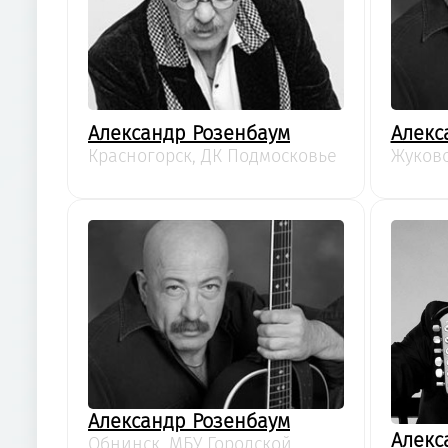
Александр Розенбаум
Алекс
Красногорск, ДК Подмосковье
Жуковс
Александр Розенбаум
Алекс
Обнинск, МБУ Городской