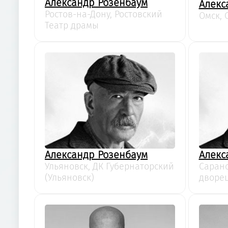
Александр Розенбаум
Алекс
Ростов-на-Дону, Ростовский
Омск,
Театр драмы
Александр Розенбаум
Алекс
Ульяновск, ДК Губернаторский
Саранс
(Ульяновск)
дворец