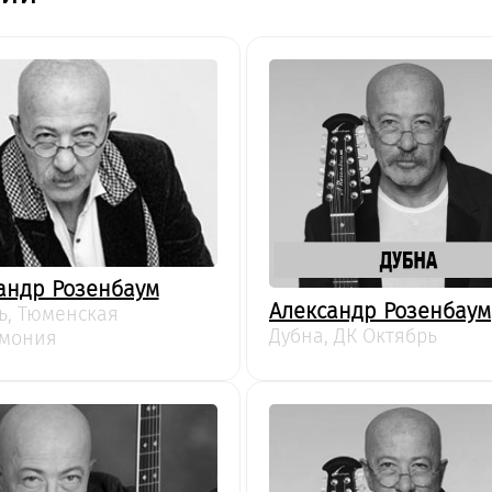
андр Розенбаум
Александр Розенбаум
ь, Тюменская
Дубна, ДК Октябрь
мония