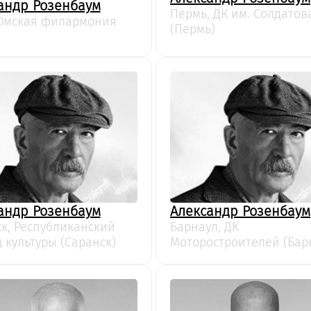
андр Розенбаум
Пермь, ДК им. Солдатов
 Омская филармония
(Пермь)
андр Розенбаум
Александр Розенбаум
к, Республиканский
Барнаул, ДК
 культуры (Саранск)
Моторостроителей (Бар