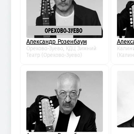
Александр Розенбаум
Алекс
Орехово-Зуево, КДЦ Зимний
Калини
Театр (Орехово-Зуево)
(Калин