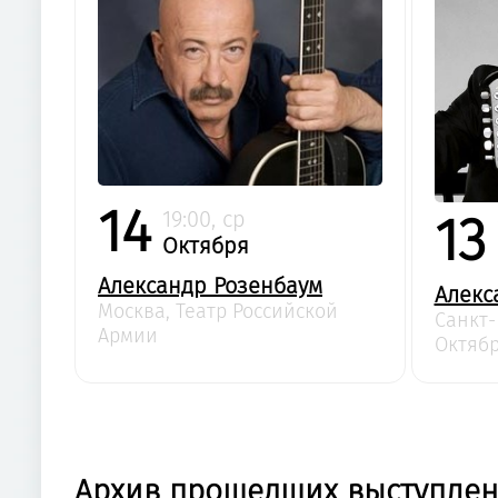
14
19:00, ср
13
Октября
Александр Розенбаум
Алекс
Москва, Театр Российской
Санкт-
Армии
Октяб
Архив прошедших выступле