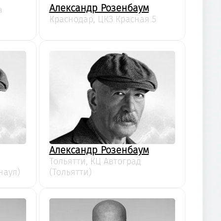
Александр Розенбаум
а
Краснодар, ЦКЗ Красная 5
Александр Розенбаум
Тольятти, КЦ Автоград
наул)
(Тольятти)