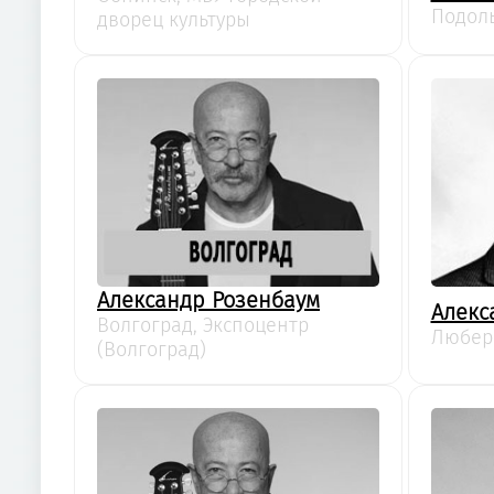
Подоль
дворец культуры
Александр Розенбаум
Алекс
Волгоград, Экспоцентр
Любер
(Волгоград)