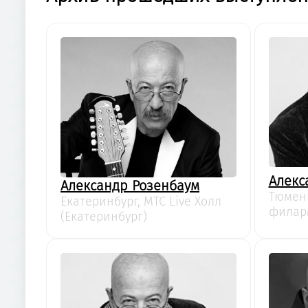
Алекс
Александр Розенбаум
Тюмен
Екатеринбург, MTC Live Холл
филар
(Екатеринбург)