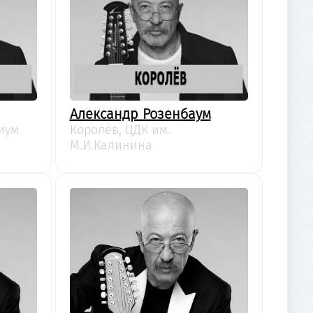
Александр Розенбаум
иум
Королёв, ЦДК им.
М.И.Калинина