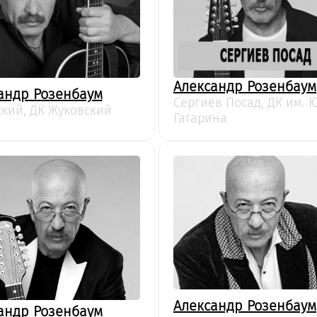
Александр Розенбаум
андр Розенбаум
Сергиев Посад, ДК им. Ю
кий, ДК Жуковский
Гагарина
Александр Розенбаум
андр Розенбаум