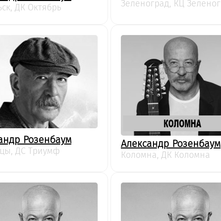
Зеленоград, КЦ Зелено
ск, ДК Октябрь
андр Розенбаум
Александр Розенбаум
цы, ДС Триумф
Коломна, ДК Коломна