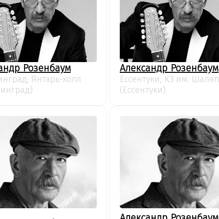
андр Розенбаум
Александр Розенбаум
нград, Янтарь-холл
Ессентуки, КЗ им. Шаля
инград)
(Ессентуки)
Александр Розенбаум