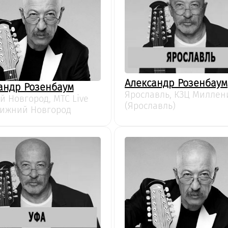
Александр Розенбаум
андр Розенбаум
Ярославль, КЗЦ Миллен
 Новгород, МТС Live
(Ярославль)
Нижний Новгород