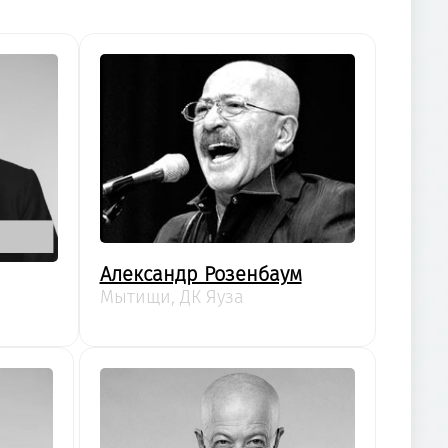
Александр Розенбаум
Мытищи, ДК Яуза