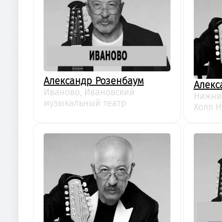
Александр Розенбаум
Алекс
Иваново, Ивановский
Нижний
музыкальный театр
Холл 