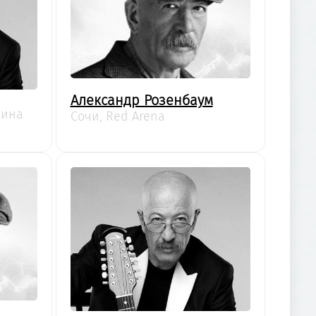
Александр Розенбаум
пина
Сочи, Red Arena