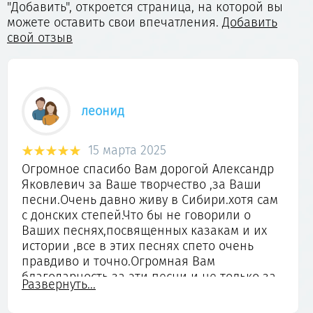
"Добавить", откроется страница, на которой вы
можете оставить свои впечатления.
Добавить
свой отзыв
Брянцева Татьяна Викторовна
01 января 2025
Простите, ещё скажу, так живу то я в
Таганроге, вот и бывают у нас
ситуации....воздушные тревоги...так нам
чтоб так страшно не было, я Вас включаю
на всю громкость на ноутбуке и сидим на
полу...ждём отбоя...точно говорю- как -то Вы
кремень и мы держимся....