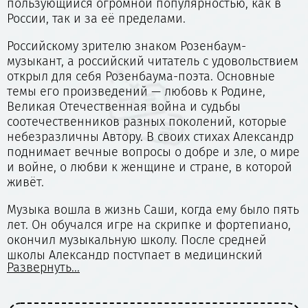
пользующийся огромной популярностью, как в
России, так и за её пределами.
Российскому зрителю знаком Розенбаум-
музыкант, а российский читатель с удовольствием
открыл для себя Розенбаума-поэта. Основные
темы его произведений — любовь к Родине,
Великая Отечественная война и судьбы
соотечественников разных поколений, которые
небезразличны Автору. В своих стихах Александр
поднимает вечные вопросы о добре и зле, о мире
и войне, о любви к женщине и стране, в которой
живёт.
Музыка вошла в жизнь Саши, когда ему было пять
лет. Он обучался игре на скрипке и фортепиано,
окончил музыкальную школу. После средней
школы Александр поступает в медицинский
Развернуть...
институт и, как и его родители, получает
профессию врача-терапевта. Будущий певец
несколько лет работает врачом службы «Скорой