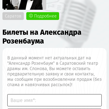
Саратов
Подробнее
Билеты на Александра
Розенбаума
В данный момент нет актуальных дат на
"Александр Розенбаум" в Саратовский театр
драмы им. Слонова, Вы можете оставить
предварительную заявку и свои контакты,
мы сообщим при возобновлении продаж (без
спама и навязчивых рассылок)!
Ваше имя*: