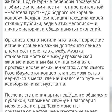
жители. Под гитарные переборы прозвучали
любимые многими песни — от пронзительной
«Налетела грусть» до бодрого «Я корабль
конвоя». Каждая композиция находила живой
отклик у публики, ведь в этих мелодиях — и
личные истории, и общая память поколений.
Организаторы отметили, что такие творческие
встречи особенно важны для тех, кто день за
днём несёт нелёгкую службу. Музыка
становится мостиком между гражданской
жизнью и военным бытом, напоминая о
простых человеческих ценностях. А для самого
Розенбаума этот концерт стал возможностью
вернуться в места, где начинался его путь — и
как моряка, и как музыканта.
После выступления артист ещё долго общался с
публикой, вспоминал службу и благодарил
моряков за их труд. Такие моменты
доказывают: настоящее искусство не знает